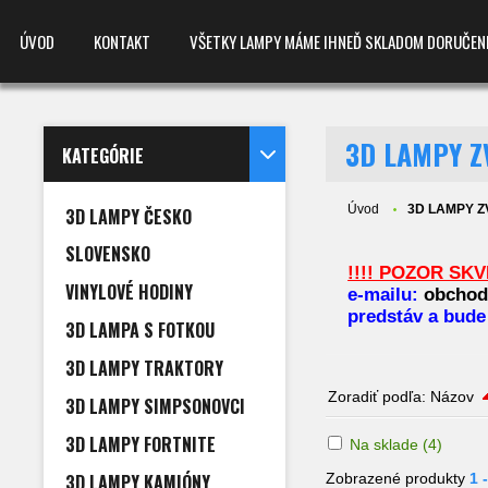
ÚVOD
KONTAKT
VŠETKY LAMPY MÁME IHNEĎ SKLADOM DORUČENIE D
3D LAMPY Z
KATEGÓRIE
Úvod
3D LAMPY Z
3D LAMPY ČESKO
SLOVENSKO
!!!! POZOR SK
VINYLOVÉ HODINY
e-mailu:
obchod
predstáv a bude 
3D LAMPA S FOTKOU
3D LAMPY TRAKTORY
Zoradiť podľa:
Názov
3D LAMPY SIMPSONOVCI
3D LAMPY FORTNITE
Na sklade
(4)
3D LAMPY KAMIÓNY
Zobrazené produkty
1 