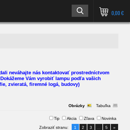
0,00 €
ľadali neváhajte nás kontaktovať prostredníctvom
Dokážeme Vám vyrobiť lampu podľa vašich
fie, zvieratá, firemné logá, budovy)
Obrázky
Tabuľka
Tip
Akcia
Zľava
Novinka
Zobraziť stranu:
1
2
3
...
5
»