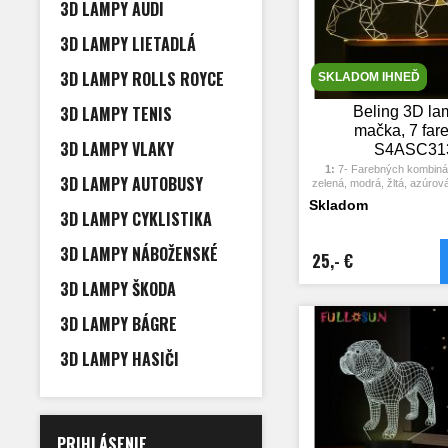
obchode, kaviarni, reštau
3D LAMPY AUDI
dekoratívne sve
3D LAMPY LIETADLÁ
3D LAMPY ROLLS ROYCE
SKLADOM IHNEĎ
3D LAMPY TENIS
Beling 3D la
mačka, 7 far
3D LAMPY VLAKY
S4ASC31
1:
7- Farebných kombinác
3D LAMPY AUTOBUSY
zelená, modrá, žltá, azúrová
2:
Dotykové tlačidlo: Jedný
Skladom
rozsvieti jedna farba, stlače
3D LAMPY CYKLISTIKA
opäť vypne. Po treťom stlače
ďalšia farba.
3D LAMPY NÁBOŽENSKÉ
3:
Automaticky režim zmeny 
25,- €
dotykové tlačidlo na posl
stlačte ju znova, pričo
3D LAMPY ŠKODA
automaticky far
4:
S napájacím adaptérom 
3D LAMPY BÁGRE
pripojiť k domácej zásuvke
USB počítača. Možnosť vlo
5:
Úspora energie. Výkon: 
3D LAMPY HASIČI
hodín, Životnosť LED: 
6:
Táto lampa môže byť u
spálni, detskej izbe, obý
obchode, kaviarni, reštau
dekoratívne svet
PRIHLÁSENIE