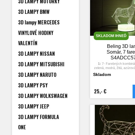
3D LAMPY MOTORKY
hodín, Životnosť LED: 
6:
Táto lampa môže byť u
spálni, detskej izbe, obý
3D LAMPY BMW
obchode, kaviarni, reštau
dekoratívne sve
3D lampy MERCEDES
VINYLOVÉ HODINY
SKLADOM IHNEĎ
VALENTÍN
Beling 3D l
Somár, 7 far
3D LAMPY NISSAN
S4ADCC5
3D LAMPY MITSUBISHI
1:
7- Farebných kombinác
zelená, modrá, žltá, azúrová
2:
Dotykové tlačidlo: Jedný
3D LAMPY NARUTO
Skladom
rozsvieti jedna farba, stlače
opäť vypne. Po treťom stlače
3D LAMPY PSY
ďalšia farba.
3:
Automaticky režim zmeny 
25,- €
dotykové tlačidlo na posl
3D LAMPY WOLKSWAGEN
stlačte ju znova, pričo
automaticky far
3D LAMPY JEEP
4:
S napájacím adaptérom 
pripojiť k domácej zásuvke
USB počítača. Možnosť vlo
3D LAMPY FORMULA
5:
Úspora energie. Výkon: 
hodín, Životnosť LED: 
ONE
6:
Táto lampa môže byť u
spálni, detskej izbe, obý