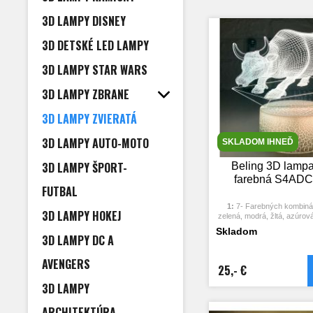
3D LAMPY DISNEY
3D DETSKÉ LED LAMPY
3D LAMPY STAR WARS
3D LAMPY ZBRANE
3D LAMPY ZVIERATÁ
3D LAMPY AUTO-MOTO
SKLADOM IHNEĎ
3D LAMPY ŠPORT-
Beling 3D lampa
farebná S4AD
FUTBAL
1:
7- Farebných kombinác
3D LAMPY HOKEJ
zelená, modrá, žltá, azúrová
2:
Dotykové tlačidlo: Jedný
Skladom
rozsvieti jedna farba, stlače
3D LAMPY DC A
opäť vypne. Po treťom stlače
ďalšia farba.
AVENGERS
3:
Automaticky režim zmeny 
25,- €
dotykové tlačidlo na posl
3D LAMPY
stlačte ju znova, pričo
automaticky far
4:
S napájacím adaptérom 
ARCHITEKTÚRA