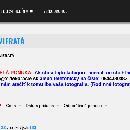
O 24 HODÍN !!!!!!!!
VEĽKOOBCHOD
VIERATÁ
VIERATÁ
VELÁ PONUKA:
Ak ste v tejto kategórií nenašli čo ste h
@x-dekoracie.sk
alebo telefonicky na čísle:
0944380483.
nám stačiť k tomu iba vaša fotografia. (Rodinné fotogra
Cena
Dátum pridania
Odporúčané poradie
- 32
z celkových
133