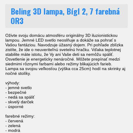
Beling 3D lampa, Bígl 2, 7 farebná
OR3
Oživte svoju domácu atmosféru originálny 3D iluzionistickou
lampou. Jemné LED svetlo neoslňuje a dokáže sa pohrať s
Vašou fantáziou. Navodzuje úžasný dojem. Pri pohľade zblízka
zistíte, že ide o neuveriteľnú svetelnú hračku. Vďaka teplotnej
stabilite máte istotu, že Vy ani Vaše deti sa nemôžu spáliť.
Osvetlenie je energeticky nenáročné. Môžete prepínať medzi
siedmimi rôznymi farbami alebo režimy blikajúcich farieb.
Lampa sa svojou veľkosťou (výška cca 25cm) hodí na skrinky aj
nočné stolíky.
výhody:
- jemné svetlo
- bezpečné
- nedá sa spáliť
- skvelý darček
- úsporné
farebné režimy:
- červená
- zelená
- modrá