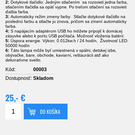
2:
Dotykové tlačidlo: Jedným stlačením sa rozsvieti jedna farba,
stlačením tlačidla sa opäť vypne. Po treťom stlačení sa rozsvieti
ďalšia farba.
3:
Automaticky režim zmeny farby. Stlačte dotykové tlačidlo na
poslednú farbu a stlačte ju znova, pričom sa zmení automaticky
farba.
4:
S napájacím adaptérom USB ho môžete pripojiť k domácej
zásuvke alebo k portu USB počítača. Možnosť vloženia batérií.
5:
Úspora energie. Výkon: 0.012kw.h / 24 hodín, Životnosť LED:
50000 hodín
6:
Táto lampa môže byť umiestnená v spálni, detskej izbe,
obývačke, bare, obchode, kaviarni, reštaurácii atď ako
dekoratívne svetlo.
Kód:
00003
Dostupnosť:
Skladom
25,- €
DO KOŠÍKA