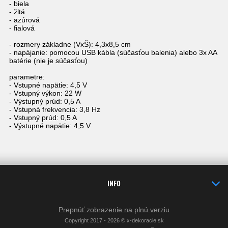
- biela
- žltá
- azúrová
- fialová
- rozmery základne (VxŠ): 4,3x8,5 cm
- napájanie: pomocou USB kábla (súčasťou balenia) alebo 3x AA
batérie (nie je súčasťou)
parametre:
- Vstupné napätie: 4,5 V
- Vstupný výkon: 22 W
- Výstupný prúd: 0,5 A
- Vstupná frekvencia: 3,8 Hz
- Vstupný prúd: 0,5 A
- Výstupné napätie: 4,5 V
INFO
Prepnúť zobrazenie na plnú verziu
Copyright 2017 - 2026 © x-dekoracie.sk