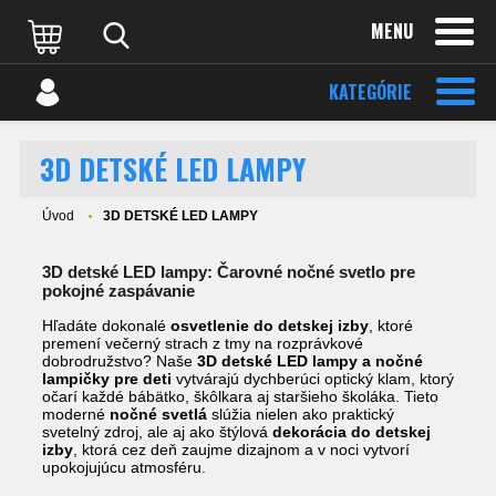
MENU
KATEGÓRIE
3D DETSKÉ LED LAMPY
Úvod
3D DETSKÉ LED LAMPY
3D detské LED lampy: Čarovné nočné svetlo pre
pokojné zaspávanie
Hľadáte dokonalé
osvetlenie do detskej izby
, ktoré
premení večerný strach z tmy na rozprávkové
dobrodružstvo? Naše
3D detské LED lampy
a
nočné
lampičky pre deti
vytvárajú dychberúci optický klam, ktorý
očarí každé bábätko, škôlkara aj staršieho školáka. Tieto
moderné
nočné svetlá
slúžia nielen ako praktický
svetelný zdroj, ale aj ako štýlová
dekorácia do detskej
izby
, ktorá cez deň zaujme dizajnom a v noci vytvorí
upokojujúcu atmosféru.