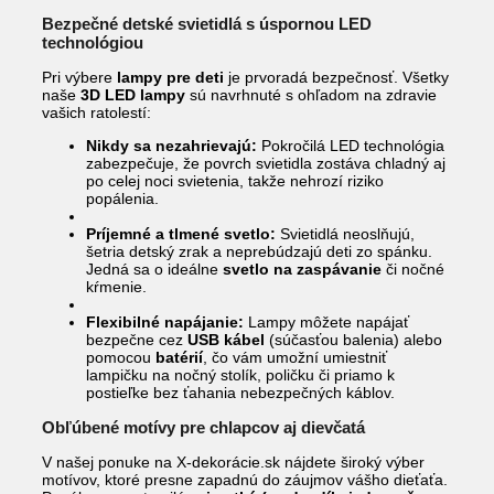
Bezpečné detské svietidlá s úspornou LED
technológiou
Pri výbere
lampy pre deti
je prvoradá bezpečnosť. Všetky
naše
3D LED lampy
sú navrhnuté s ohľadom na zdravie
vašich ratolestí:
Nikdy sa nezahrievajú:
Pokročilá LED technológia
zabezpečuje, že povrch svietidla zostáva chladný aj
po celej noci svietenia, takže nehrozí riziko
popálenia.
Príjemné a tlmené svetlo:
Svietidlá neoslňujú,
šetria detský zrak a neprebúdzajú deti zo spánku.
Jedná sa o ideálne
svetlo na zaspávanie
či nočné
kŕmenie.
Flexibilné napájanie:
Lampy môžete napájať
bezpečne cez
USB kábel
(súčasťou balenia) alebo
pomocou
batérií
, čo vám umožní umiestniť
lampičku na nočný stolík, poličku či priamo k
postieľke bez ťahania nebezpečných káblov.
Obľúbené motívy pre chlapcov aj dievčatá
V našej ponuke na X-dekorácie.sk nájdete široký výber
motívov, ktoré presne zapadnú do záujmov vášho dieťaťa.