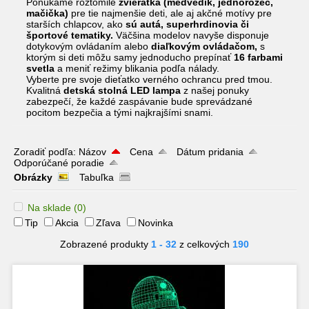
Ponúkame roztomilé
zvieratká (medvedík, jednorožec,
mačička)
pre tie najmenšie deti, ale aj akčné motívy pre
starších chlapcov, ako
sú
autá, superhrdinovia či
športové tematiky
.
Väčšina modelov navyše disponuje
dotykovým ovládaním alebo
diaľkovým ovládačom
,
s
ktorým si deti môžu samy jednoducho prepínať
16 farbami
svetla
a meniť režimy blikania podľa nálady.
Vyberte pre svoje dieťatko verného ochrancu pred tmou.
Kvalitná
detská stolná LED lampa
z našej ponuky
zabezpečí, že každé zaspávanie bude sprevádzané
pocitom bezpečia a tými najkrajšími snami.
Zoradiť podľa:
Názov
Cena
Dátum pridania
Odporúčané poradie
Obrázky
Tabuľka
Na sklade
(0)
Tip
Akcia
Zľava
Novinka
Zobrazené produkty
1 - 32
z celkových
190