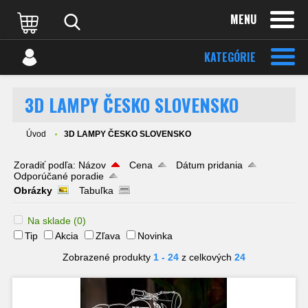
MENU
KATEGÓRIE
3D LAMPY ČESKO SLOVENSKO
Úvod
3D LAMPY ČESKO SLOVENSKO
Zoradiť podľa:
Názov
Cena
Dátum pridania
Odporúčané poradie
Obrázky
Tabuľka
Na sklade
(0)
Tip
Akcia
Zľava
Novinka
Zobrazené produkty
1 - 24
z celkových
24