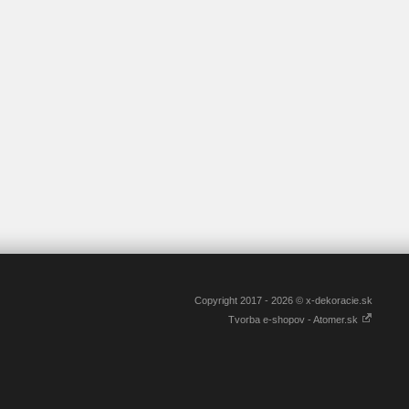
Copyright 2017 - 2026 © x-dekoracie.sk
Tvorba e-shopov - Atomer.sk