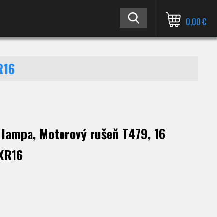
0,00 €
R16
 lampa, Motorový rušeň T479, 16
XR16