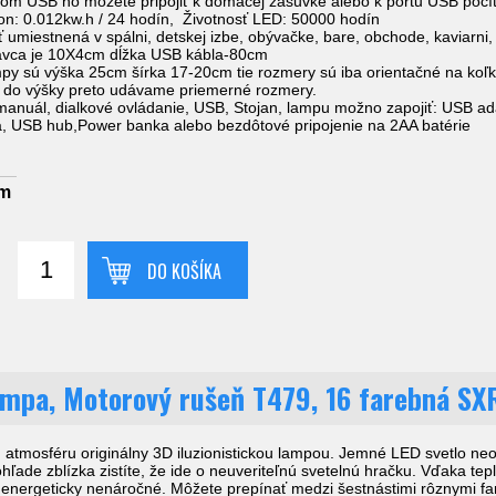
m USB ho môžete pripojiť k domácej zásuvke alebo k portu USB počít
n: 0.012kw.h / 24 hodín, Životnosť LED: 50000 hodín
miestnená v spálni, detskej izbe, obývačke, bare, obchode, kaviarni, r
avca je 10X4cm dĺžka USB kábla-80cm
y sú výška 25cm šírka 17-20cm tie rozmery sú iba orientačné na koľko
k do výšky preto udávame priemerné rozmery.
manuál, dialkové ovládanie, USB, Stojan, lampu možno zapojiť: USB ad
, USB hub,Power banka alebo bezdôtové pripojenie na 2AA batérie
om
DO KOŠÍKA
ampa, Motorový rušeň T479, 16 farebná SX
 atmosféru originálny 3D iluzionistickou lampou. Jemné LED svetlo ne
hľade zblízka zistíte, že ide o neuveriteľnú svetelnú hračku. Vďaka tepl
e energeticky nenáročné. Môžete prepínať medzi šestnástimi rôznymi far