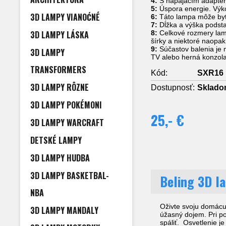
4:
S napájacím adaptéro
5:
Úspora energie. Výko
3D LAMPY VIANOĆNÉ
6:
Táto lampa môže byť u
7:
Dĺžka a výška podst
3D LAMPY LÁSKA
8:
Celkové rozmery lamp
šírky a niektoré naopa
9:
Súčastov balenia je 
3D LAMPY
TV alebo herná konzola
TRANSFORMERS
Kód:
SXR16
3D LAMPY RÔZNE
Dostupnosť:
Sklad
3D LAMPY POKÉMONI
25,- €
3D LAMPY WARCRAFT
DETSKÉ LAMPY
3D LAMPY HUDBA
3D LAMPY BASKETBAL-
Beling 3D l
NBA
Oživte svoju domácu
3D LAMPY MANDALY
úžasný dojem. Pri po
spáliť. Osvetlenie j