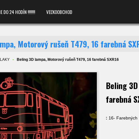
O 24 HODÍN !!!!!!!!
VEĽKOOBCHOD
ampa, Motorový rušeň T479, 16 farebná SX
VLAKY
Beling 3D lampa, Motorový rušeň T479, 16 farebná SXR16
Beling 3D
farebná S
:
16- Farebných