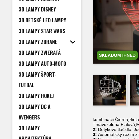
3D LAMPY DISNEY
3D DETSKÉ LED LAMPY
3D LAMPY STAR WARS
3D LAMPY ZBRANE
3D LAMPY ZVIERATÁ
SKLADOM IHNEĎ
3D LAMPY AUTO-MOTO
3D LAMPY ŠPORT-
FUTBAL
3D LAMPY HOKEJ
3D LAMPY DC A
AVENGERS
kombinácií:Čierna,Biel
Tmavozelená,Fialová,
3D LAMPY
2:
Dotykové tlačidlo: Je
3:
Automaticky režim zme
ARCHITEKTÚRA