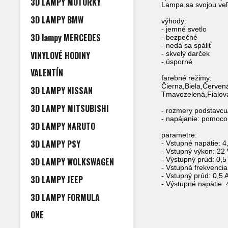
3D LAMPY MOTORKY
Lampa sa svojou veľk
3D LAMPY BMW
výhody:
- jemné svetlo
3D lampy MERCEDES
- bezpečné
- nedá sa spáliť
VINYLOVÉ HODINY
- skvelý darček
- úsporné
VALENTÍN
farebné režimy:
Čierna,Biela,Červen
3D LAMPY NISSAN
Tmavozelená,Fialov
3D LAMPY MITSUBISHI
- rozmery podstavcu
- napájanie: pomocou
3D LAMPY NARUTO
parametre:
3D LAMPY PSY
- Vstupné napätie: 4
- Vstupný výkon: 22
- Výstupný prúd: 0,5
3D LAMPY WOLKSWAGEN
- Vstupná frekvencia
- Vstupný prúd: 0,5 
3D LAMPY JEEP
- Výstupné napätie: 
3D LAMPY FORMULA
ONE