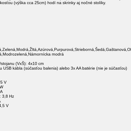
osťou (výška cca 25cm) hodí na skrinky aj nočné stolíky.
á,Zelená,Modrá,Žltá,Azúrová,Purpurová,Strieborná,Šedá,Gaštanová,Ol
á,Modrozelená,Námornícka modrá
/stojanu (VxŠ): 4x10 cm
 USB kábla (súčasťou balenia) alebo 3x AA batérie (nie je súčasťou)
,5 V
 W
 A
: 3,8 Hz
A
4,5 V