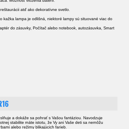
ača. Možnosť vloženia batérií.
eštaurácii atď ako dekoratívne svetlo.
 kažka lampa je odlišná, niektoré lampy sú situované viac do
aptér do zásuvky, Počítač alebo notebook, autozásuvka, Smart
R16
oslňuje a dokáže sa pohrať s Vašou fantáziou. Navodzuje
otnej stabilite máte istotu, že Vy ani Vaše deti sa nemôžu
bami alebo režimy blikajúcich farieb.