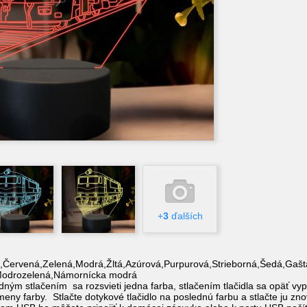
+
3
ďalších
a,Červená,Zelená,Modrá,Žltá,Azúrová,Purpurová,Strieborná,Šedá,Gašt
Modrozelená,Námornícka modrá
dným stlačením sa rozsvieti jedna farba, stlačením tlačidla sa opäť vypn
ny farby. Stlačte dotykové tlačidlo na poslednú farbu a stlačte ju zn