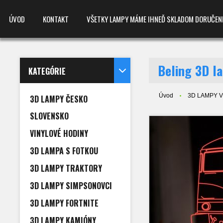
ÚVOD
KONTAKT
VŠETKY LAMPY MÁME IHNEĎ SKLADOM DORUČENIE D
Beling 3D l
KATEGÓRIE
Úvod
3D LAMPY 
3D LAMPY ČESKO
SLOVENSKO
VINYLOVÉ HODINY
3D LAMPA S FOTKOU
3D LAMPY TRAKTORY
3D LAMPY SIMPSONOVCI
3D LAMPY FORTNITE
3D LAMPY KAMIÓNY