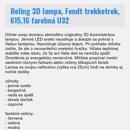
Beling 3D lampa, Fendt trekketrek,
615,16 farebná U32
Oživte svoju domácu atmosféru originálny 3D iluzionistickou
lampou. Jemné LED svetlo neoslňuje a dokáže sa pohrať s
Vašou fantáziou. Navodzuje úžasný dojem. Pri pohľade zblízka
zistíte, že ide o neuveriteľnú svetelnú hračku. Vďaka teplotnej
stabilite máte istotu, že Vy ani Vaše deti sa nemôžu spáliť.
Osvetlenie je energeticky nenáročné. Môžete prepínať medzi
siedmimi rôznymi farbami alebo režimy blikajúcich farieb.
Lampa sa svojou veľkosťou (výška cca 25cm) hodí na skrinky aj
nočné stolíky.
výhody:
- jemné svetlo
- bezpečné
- nedá sa spáliť
- skvelý darček
- úsporné
farebné režimy:
- červená
- zelená
- modrá