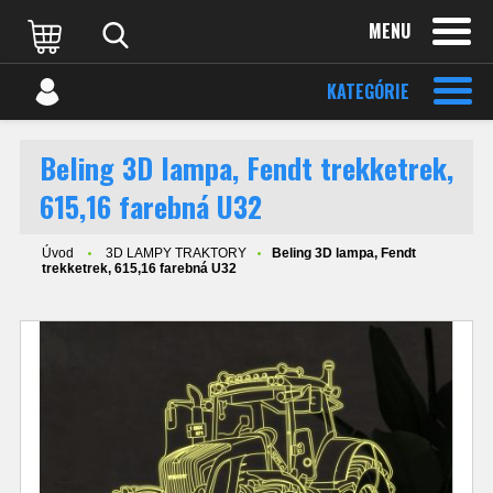
MENU
KATEGÓRIE
Beling 3D lampa, Fendt trekketrek,
615,16 farebná U32
Úvod
3D LAMPY TRAKTORY
Beling 3D lampa, Fendt
trekketrek, 615,16 farebná U32