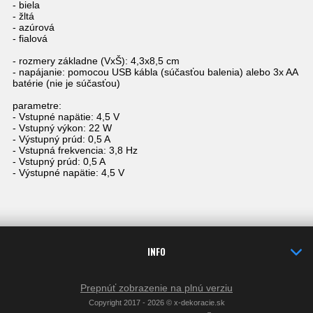
- biela
- žltá
- azúrová
- fialová
- rozmery základne (VxŠ): 4,3x8,5 cm
- napájanie: pomocou USB kábla (súčasťou balenia) alebo 3x AA
batérie (nie je súčasťou)
parametre:
- Vstupné napätie: 4,5 V
- Vstupný výkon: 22 W
- Výstupný prúd: 0,5 A
- Vstupná frekvencia: 3,8 Hz
- Vstupný prúd: 0,5 A
- Výstupné napätie: 4,5 V
INFO
Prepnúť zobrazenie na plnú verziu
Copyright 2017 - 2026 © x-dekoracie.sk