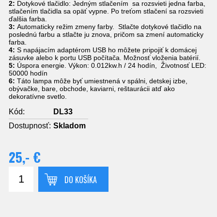
2:
Dotykové tlačidlo: Jedným stlačením sa rozsvieti jedna farba,
stlačením tlačidla sa opäť vypne. Po treťom stlačení sa rozsvieti
ďalšia farba.
3:
Automaticky režim zmeny farby. Stlačte dotykové tlačidlo na
poslednú farbu a stlačte ju znova, pričom sa zmení automaticky
farba.
4:
S napájacím adaptérom USB ho môžete pripojiť k domácej
zásuvke alebo k portu USB počítača. Možnosť vloženia batérií.
5:
Úspora energie. Výkon: 0.012kw.h / 24 hodín, Životnosť LED:
50000 hodín
6:
Táto lampa môže byť umiestnená v spálni, detskej izbe,
obývačke, bare, obchode, kaviarni, reštaurácii atď ako
dekoratívne svetlo.
Kód:
DL33
Dostupnosť:
Skladom
25,- €
DO KOŠÍKA