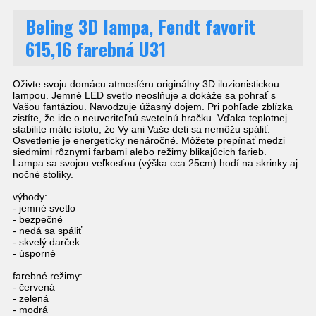
Beling 3D lampa, Fendt favorit
615,16 farebná U31
Oživte svoju domácu atmosféru originálny 3D iluzionistickou
lampou. Jemné LED svetlo neoslňuje a dokáže sa pohrať s
Vašou fantáziou. Navodzuje úžasný dojem. Pri pohľade zblízka
zistíte, že ide o neuveriteľnú svetelnú hračku. Vďaka teplotnej
stabilite máte istotu, že Vy ani Vaše deti sa nemôžu spáliť.
Osvetlenie je energeticky nenáročné. Môžete prepínať medzi
siedmimi rôznymi farbami alebo režimy blikajúcich farieb.
Lampa sa svojou veľkosťou (výška cca 25cm) hodí na skrinky aj
nočné stolíky.
výhody:
- jemné svetlo
- bezpečné
- nedá sa spáliť
- skvelý darček
- úsporné
farebné režimy:
- červená
- zelená
- modrá