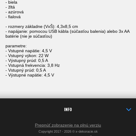
- biela
- žltá
- azúrová
- fialová
- rozmery základne (VxŠ): 4,3x8,5 cm
- napájanie: pomocou USB kábla (súčasťou balenia) alebo 3x AA
batérie (nie je súčasťou)
parametre:
- Vstupné napätie: 4,5 V
- Vstupný výkon: 22 W
- Výstupný prúd: 0,5 A
- Vstupná frekvencia: 3,8 Hz
- Vstupný prúd: 0,5 A
- Výstupné napätie: 4,5 V
INFO
Prepnúť zobrazenie na plnú verziu
Copyright 2017 - 2026 © x-dekoracie.sk