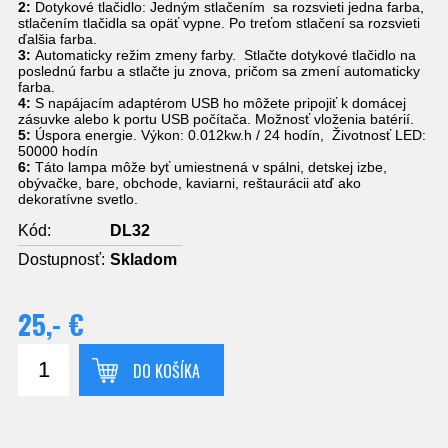
2:
Dotykové tlačidlo: Jedným stlačením sa rozsvieti jedna farba,
stlačením tlačidla sa opäť vypne. Po treťom stlačení sa rozsvieti
ďalšia farba.
3:
Automaticky režim zmeny farby. Stlačte dotykové tlačidlo na
poslednú farbu a stlačte ju znova, pričom sa zmení automaticky
farba.
4:
S napájacím adaptérom USB ho môžete pripojiť k domácej
zásuvke alebo k portu USB počítača. Možnosť vloženia batérií.
5:
Úspora energie. Výkon: 0.012kw.h / 24 hodín, Životnosť LED:
50000 hodín
6:
Táto lampa môže byť umiestnená v spálni, detskej izbe,
obývačke, bare, obchode, kaviarni, reštaurácii atď ako
dekoratívne svetlo.
Kód:
DL32
Dostupnosť:
Skladom
25,- €
DO KOŠÍKA