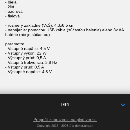
- biela
- žltá
- azúrová
- fialová
- rozmery základne (VxŠ): 4,3x8,5 cm
- napájanie: pomocou USB kábla (súčasťou balenia) alebo 3x AA
batérie (nie je súčasťou)
parametre:
- Vstupné napätie: 4,5 V
- Vstupný výkon: 22 W
- Výstupný prúd: 0,5 A
- Vstupná frekvencia: 3,8 Hz
- Vstupný prúd: 0,5 A
- Výstupné napätie: 4,5 V
INFO
Prepnúť zobrazenie na plnú verziu
Copyright 2017 - 2026 © x-dekoracie.sk