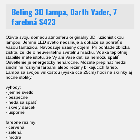
Beling 3D lampa, Darth Vader, 7
farebná S423
Oživte svoju domácu atmosféru originálny 3D iluzionistickou
lampou. Jemné LED svetlo neoslňuje a dokáže sa pohrať s
Vašou fantáziou. Navodzuje úžasný dojem. Pri pohľade zblízka
zistíte, že ide o neuveriteľnú svetelnú hračku. Vďaka teplotnej
stabilite máte istotu, že Vy ani Vaše deti sa nemôžu spáliť.
Osvetlenie je energeticky nenáročné. Môžete prepínať medzi
siedmimi rôznymi farbami alebo režimy blikajúcich farieb.
Lampa sa svojou veľkosťou (výška cca 25cm) hodí na skrinky aj
nočné stolíky.
výhody:
- jemné svetlo
- bezpečné
- nedá sa spáliť
- skvelý darček
- úsporné
farebné režimy:
- červená
- zelená
- modrá