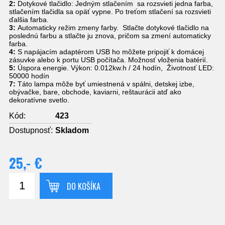
2:
Dotykové tlačidlo: Jedným stlačením sa rozsvieti jedna farba,
stlačením tlačidla sa opäť vypne. Po treťom stlačení sa rozsvieti
ďalšia farba.
3:
Automaticky režim zmeny farby. Stlačte dotykové tlačidlo na
poslednú farbu a stlačte ju znova, pričom sa zmení automaticky
farba.
4:
S napájacím adaptérom USB ho môžete pripojiť k domácej
zásuvke alebo k portu USB počítača. Možnosť vloženia batérií.
5:
Úspora energie. Výkon: 0.012kw.h / 24 hodín, Životnosť LED:
50000 hodín
7:
Táto lampa môže byť umiestnená v spálni, detskej izbe,
obývačke, bare, obchode, kaviarni, reštaurácii atď ako
dekoratívne svetlo.
Kód:
423
Dostupnosť:
Skladom
25,- €
DO KOŠÍKA