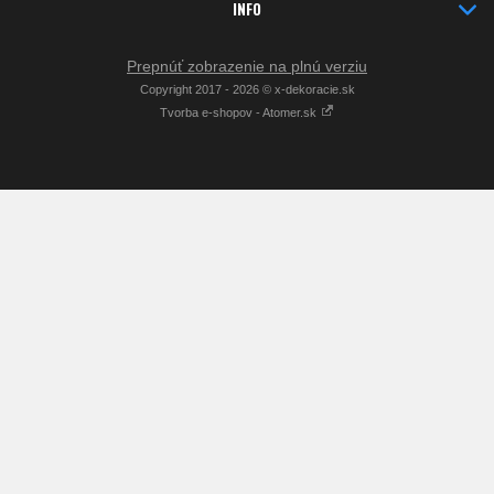
INFO
Prepnúť zobrazenie na plnú verziu
Copyright 2017 - 2026 © x-dekoracie.sk
Tvorba e-shopov - Atomer.sk