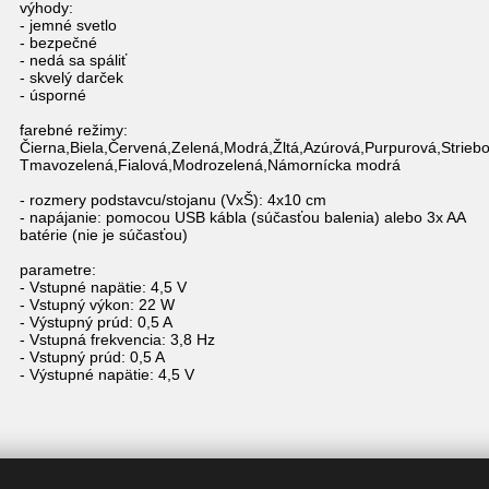
výhody:
- jemné svetlo
- bezpečné
- nedá sa spáliť
- skvelý darček
- úsporné
farebné režimy:
Čierna,Biela,Červená,Zelená,Modrá,Žltá,Azúrová,Purpurová,Strieb
Tmavozelená,Fialová,Modrozelená,Námornícka modrá
- rozmery podstavcu/stojanu (VxŠ): 4x10 cm
- napájanie: pomocou USB kábla (súčasťou balenia) alebo 3x AA
batérie (nie je súčasťou)
parametre:
- Vstupné napätie: 4,5 V
- Vstupný výkon: 22 W
- Výstupný prúd: 0,5 A
- Vstupná frekvencia: 3,8 Hz
- Vstupný prúd: 0,5 A
- Výstupné napätie: 4,5 V