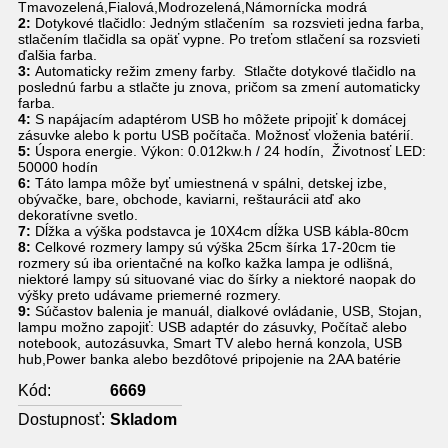
Tmavozelená,Fialová,Modrozelená,Námornícka modrá
2:
Dotykové tlačidlo: Jedným stlačením sa rozsvieti jedna farba,
stlačením tlačidla sa opäť vypne. Po treťom stlačení sa rozsvieti
ďalšia farba.
3:
Automaticky režim zmeny farby. Stlačte dotykové tlačidlo na
poslednú farbu a stlačte ju znova, pričom sa zmení automaticky
farba.
4:
S napájacím adaptérom USB ho môžete pripojiť k domácej
zásuvke alebo k portu USB počítača. Možnosť vloženia batérií.
5:
Úspora energie. Výkon: 0.012kw.h / 24 hodín, Životnosť LED:
50000 hodín
6:
Táto lampa môže byť umiestnená v spálni, detskej izbe,
obývačke, bare, obchode, kaviarni, reštaurácii atď ako
dekoratívne svetlo.
7:
Dĺžka a výška podstavca je 10X4cm dĺžka USB kábla-80cm
8:
Celkové rozmery lampy sú výška 25cm šírka 17-20cm tie
rozmery sú iba orientačné na koľko kažka lampa je odlišná,
niektoré lampy sú situované viac do šírky a niektoré naopak do
výšky preto udávame priemerné rozmery.
9:
Súčastov balenia je manuál, dialkové ovládanie, USB, Stojan,
lampu možno zapojiť: USB adaptér do zásuvky, Počítač alebo
notebook, autozásuvka, Smart TV alebo herná konzola, USB
hub,Power banka alebo bezdôtové pripojenie na 2AA batérie
Kód:
6669
Dostupnosť:
Skladom