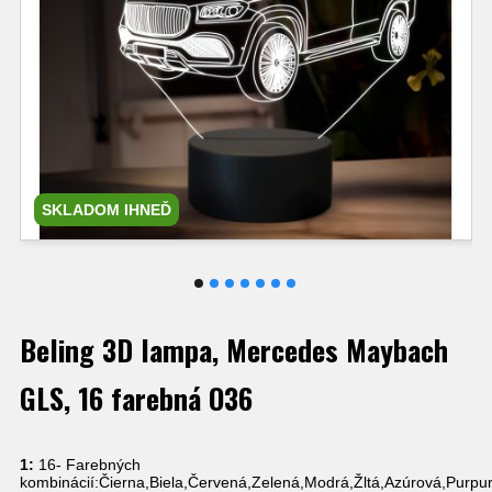
SKLADOM IHNEĎ
Beling 3D lampa, Mercedes Maybach
GLS, 16 farebná O36
1:
16- Farebných
kombinácií:Čierna,Biela,Červená,Zelená,Modrá,Žltá,Azúrová,Purpu