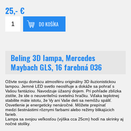
25,- €
DO KOŠÍKA
Beling 3D lampa, Mercedes
Maybach GLS, 16 farebná O36
Oživte svoju domácu atmosféru originálny 3D iluzionistickou
lampou. Jemné LED svetlo neoslňuje a dokáže sa pohrať s
Vašou fantáziou. Navodzuje úžasný dojem. Pri pohľade zblízka
zistíte, že ide o neuveriteľnú svetelnú hračku. Vďaka teplotnej
stabilite máte istotu, že Vy ani Vaše deti sa nemôžu spáliť.
Osvetlenie je energeticky nenáročné. Môžete prepínať
medzi šestnástimi rôznymi farbami alebo režimy blikajúcich
farieb.
Lampa sa svojou veľkosťou (výška cca 25cm) hodí na skrinky aj
nočné stolíky.