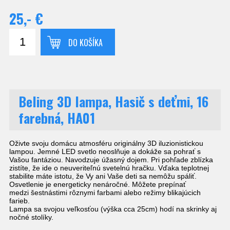
25,- €
DO KOŠÍKA
Beling 3D lampa, Hasič s deťmi, 16
farebná, HA01
Oživte svoju domácu atmosféru originálny 3D iluzionistickou
lampou. Jemné LED svetlo neoslňuje a dokáže sa pohrať s
Vašou fantáziou. Navodzuje úžasný dojem. Pri pohľade zblízka
zistíte, že ide o neuveriteľnú svetelnú hračku. Vďaka teplotnej
stabilite máte istotu, že Vy ani Vaše deti sa nemôžu spáliť.
Osvetlenie je energeticky nenáročné. Môžete prepínať
medzi šestnástimi rôznymi farbami alebo režimy blikajúcich
farieb.
Lampa sa svojou veľkosťou (výška cca 25cm) hodí na skrinky aj
nočné stolíky.