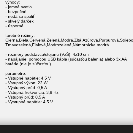
výhody:
- jemné svetlo
- bezpečné
- nedá sa spáliť
- skvelý darček
- úsporné
farebné režimy:
Čierna,Biela,Červená,Zelená,Modrá,Žltá,Azúrová,Purpurová,Strieb
Tmavozelená,Fialová,Modrozelená,Námornícka modrá
- rozmery podstavcu/stojanu (VxŠ): 4x10 cm
- napájanie: pomocou USB kábla (súčasťou balenia) alebo 3x AA
batérie (nie je súčasťou)
parametre:
- Vstupné napätie: 4,5 V
- Vstupný výkon: 22 W
- Výstupný prúd: 0,5 A
- Vstupná frekvencia: 3,8 Hz
- Vstupný prúd: 0,5 A
- Výstupné napätie: 4,5 V