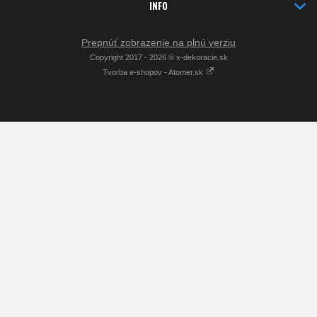
INFO
Prepnúť zobrazenie na plnú verziu
Copyright 2017 - 2026 © x-dekoracie.sk
Tvorba e-shopov - Atomer.sk