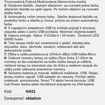
Tmavozelená,Fialová,Modrozelená,Námornícka modrá
2:
Dotykové tlačidlo: Jedným stlačením sa rozsvieti jedna farba,
stlačením tlačidla sa opäť vypne. Po treťom stlačení sa rozsvieti
ďalšia farba.
3:
Automaticky režim zmeny farby. Stlačte dotykové tlačidlo na
poslednú farbu a stlačte ju znova, pričom sa zmení automaticky
farba.
4:
S napájacím adaptérom USB ho môžete pripojiť k domácej
zásuvke alebo k portu USB počítača. Možnosť vloženia batérií.
5:
Úspora energie. Výkon: 0.012kw.h / 24 hodín, Životnosť LED:
50000 hodín
6:
Táto lampa môže byť umiestnená v spálni, detskej izbe,
obývačke, bare, obchode, kaviarni, reštaurácii atď ako
dekoratívne svetlo.
7:
Dĺžka a výška podstavca je 10X4cm dĺžka USB kábla-80cm
8:
Celkové rozmery lampy sú výška 25cm šírka 17-20cm tie
rozmery sú iba orientačné na koľko kažka lampa je odlišná,
niektoré lampy sú situované viac do šírky a niektoré naopak do
výšky preto udávame priemerné rozmery.
9:
Súčastov balenia je manuál, dialkové ovládanie, USB, Stojan,
lampu možno zapojiť: USB adaptér do zásuvky, Počítač alebo
notebook, autozásuvka, Smart TV alebo herná konzola, USB
hub,Power banka alebo bezdôtové pripojenie na 2AA batérie
Kód:
HA01
Dostupnosť:
skladom