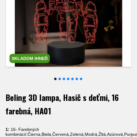
SKLADOM IHNEĎ
Beling 3D lampa, Hasič s deťmi, 16
farebná, HA01
1:
16- Farebných
kombinácií:Čierna,Biela,Červená,Zelená,Modrá,Žltá,Azúrová,Purpu