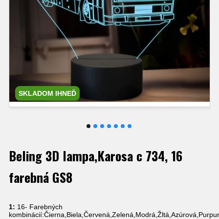
SKLADOM IHNEĎ
Beling 3D lampa,Karosa c 734, 16
farebná GS8
1:
16- Farebných
kombinácií:Čierna,Biela,Červená,Zelená,Modrá,Žltá,Azúrová,Purpu