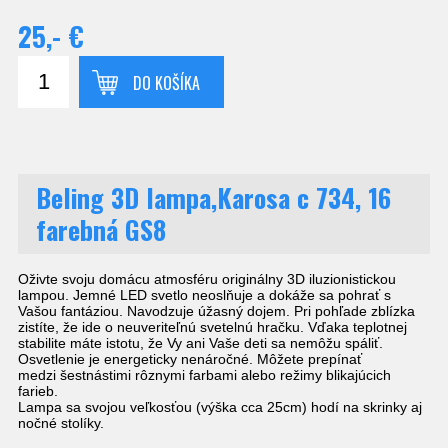
25,- €
DO KOŠÍKA
Beling 3D lampa,Karosa c 734, 16
farebná GS8
Oživte svoju domácu atmosféru originálny 3D iluzionistickou
lampou. Jemné LED svetlo neoslňuje a dokáže sa pohrať s
Vašou fantáziou. Navodzuje úžasný dojem. Pri pohľade zblízka
zistíte, že ide o neuveriteľnú svetelnú hračku. Vďaka teplotnej
stabilite máte istotu, že Vy ani Vaše deti sa nemôžu spáliť.
Osvetlenie je energeticky nenáročné. Môžete prepínať
medzi šestnástimi rôznymi farbami alebo režimy blikajúcich
farieb.
Lampa sa svojou veľkosťou (výška cca 25cm) hodí na skrinky aj
nočné stolíky.