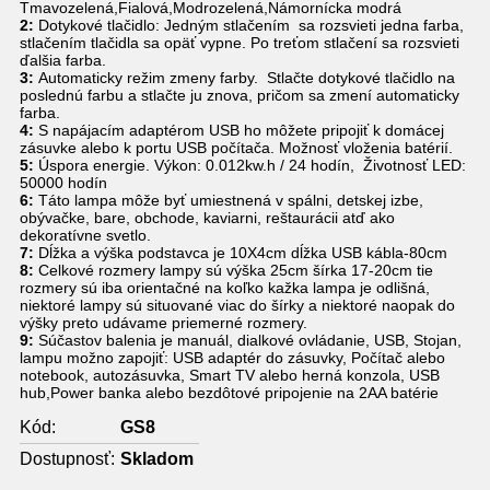
Tmavozelená,Fialová,Modrozelená,Námornícka modrá
2:
Dotykové tlačidlo: Jedným stlačením sa rozsvieti jedna farba,
stlačením tlačidla sa opäť vypne. Po treťom stlačení sa rozsvieti
ďalšia farba.
3:
Automaticky režim zmeny farby. Stlačte dotykové tlačidlo na
poslednú farbu a stlačte ju znova, pričom sa zmení automaticky
farba.
4:
S napájacím adaptérom USB ho môžete pripojiť k domácej
zásuvke alebo k portu USB počítača. Možnosť vloženia batérií.
5:
Úspora energie. Výkon: 0.012kw.h / 24 hodín, Životnosť LED:
50000 hodín
6:
Táto lampa môže byť umiestnená v spálni, detskej izbe,
obývačke, bare, obchode, kaviarni, reštaurácii atď ako
dekoratívne svetlo.
7:
Dĺžka a výška podstavca je 10X4cm dĺžka USB kábla-80cm
8:
Celkové rozmery lampy sú výška 25cm šírka 17-20cm tie
rozmery sú iba orientačné na koľko kažka lampa je odlišná,
niektoré lampy sú situované viac do šírky a niektoré naopak do
výšky preto udávame priemerné rozmery.
9:
Súčastov balenia je manuál, dialkové ovládanie, USB, Stojan,
lampu možno zapojiť: USB adaptér do zásuvky, Počítač alebo
notebook, autozásuvka, Smart TV alebo herná konzola, USB
hub,Power banka alebo bezdôtové pripojenie na 2AA batérie
Kód:
GS8
Dostupnosť:
Skladom