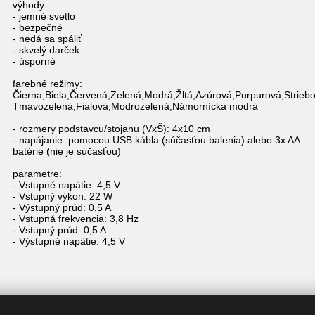
výhody:
- jemné svetlo
- bezpečné
- nedá sa spáliť
- skvelý darček
- úsporné
farebné režimy:
Čierna,Biela,Červená,Zelená,Modrá,Žltá,Azúrová,Purpurová,Strieb
Tmavozelená,Fialová,Modrozelená,Námornícka modrá
- rozmery podstavcu/stojanu (VxŠ): 4x10 cm
- napájanie: pomocou USB kábla (súčasťou balenia) alebo 3x AA
batérie (nie je súčasťou)
parametre:
- Vstupné napätie: 4,5 V
- Vstupný výkon: 22 W
- Výstupný prúd: 0,5 A
- Vstupná frekvencia: 3,8 Hz
- Vstupný prúd: 0,5 A
- Výstupné napätie: 4,5 V