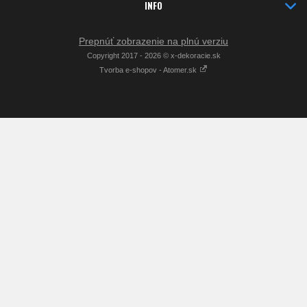
INFO
Prepnúť zobrazenie na plnú verziu
Copyright 2017 - 2026 © x-dekoracie.sk
Tvorba e-shopov - Atomer.sk