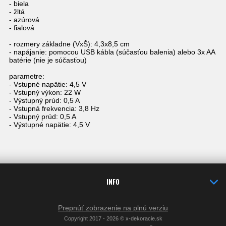
- biela
- žltá
- azúrová
- fialová
- rozmery základne (VxŠ): 4,3x8,5 cm
- napájanie: pomocou USB kábla (súčasťou balenia) alebo 3x AA
batérie (nie je súčasťou)
parametre:
- Vstupné napätie: 4,5 V
- Vstupný výkon: 22 W
- Výstupný prúd: 0,5 A
- Vstupná frekvencia: 3,8 Hz
- Vstupný prúd: 0,5 A
- Výstupné napätie: 4,5 V
INFO
Prepnúť zobrazenie na plnú verziu
Copyright 2017 - 2026 © x-dekoracie.sk