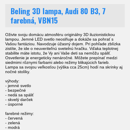
Beling 3D lampa, Audi 80 B3, 7
farebná, VBN15
Oživte svoju domácu atmosféru originálny 3D iluzionistickou
lampou. Jemné LED svetlo neoslňuje a dokáže sa pohrať s
Vašou fantáziou. Navodzuje úžasný dojem. Pri pohľade zblízka
zistíte, že ide o neuveriteľnú svetelnú hračku. Vďaka teplotnej
stabilite máte istotu, že Vy ani Vaše deti sa nemôžu spáliť.
Osvetlenie je energeticky nenáročné. Môžete prepínať medzi
siedmimi rôznymi farbami alebo režimy blikajúcich farieb.
Lampa sa svojou veľkosťou (výška cca 25cm) hodí na skrinky aj
nočné stolíky.
výhody:
- jemné svetlo
- bezpečné
- nedá sa spáliť
- skvelý darček
- úsporné
farebné režimy:
- červená
- zelená
- modrá