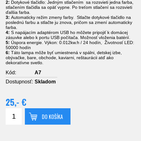
2:
Dotykové tlačidlo: Jedným stlačením sa rozsvieti jedna farba,
stlačením tlačidla sa opäť vypne. Po treťom stlačení sa rozsvieti
ďalšia farba.
3:
Automaticky režim zmeny farby. Stlačte dotykové tlačidlo na
poslednú farbu a stlačte ju znova, pričom sa zmení automaticky
farba.
4:
S napájacím adaptérom USB ho môžete pripojiť k domácej
zásuvke alebo k portu USB počítača. Možnosť vloženia batérií.
5:
Úspora energie. Výkon: 0.012kw.h / 24 hodín, Životnosť LED:
50000 hodín
6:
Táto lampa môže byť umiestnená v spálni, detskej izbe,
obývačke, bare, obchode, kaviarni, reštaurácii atď ako
dekoratívne svetlo.
Kód:
A7
Dostupnosť:
Skladom
25,- €
DO KOŠÍKA