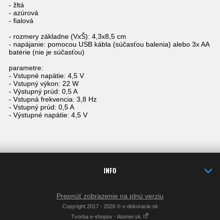
- žltá
- azúrová
- fialová
- rozmery základne (VxŠ): 4,3x8,5 cm
- napájanie: pomocou USB kábla (súčasťou balenia) alebo 3x AA
batérie (nie je súčasťou)
parametre:
- Vstupné napätie: 4,5 V
- Vstupný výkon: 22 W
- Výstupný prúd: 0,5 A
- Vstupná frekvencia: 3,8 Hz
- Vstupný prúd: 0,5 A
- Výstupné napätie: 4,5 V
INFO
Prepnúť zobrazenie na plnú verziu
Copyright 2017 - 2026 © x-dekoracie.sk
Tvorba e-shopov - Atomer.sk