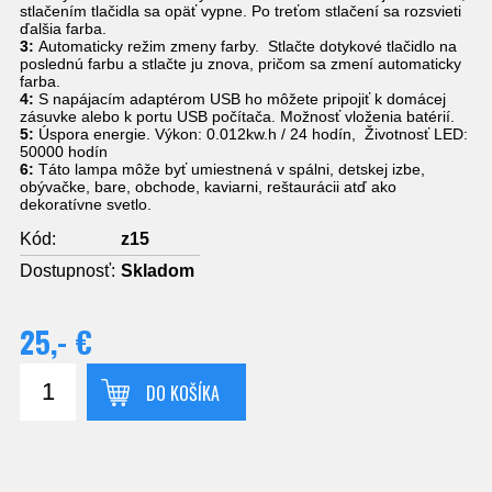
stlačením tlačidla sa opäť vypne. Po treťom stlačení sa rozsvieti
ďalšia farba.
3:
Automaticky režim zmeny farby. Stlačte dotykové tlačidlo na
poslednú farbu a stlačte ju znova, pričom sa zmení automaticky
farba.
4:
S napájacím adaptérom USB ho môžete pripojiť k domácej
zásuvke alebo k portu USB počítača. Možnosť vloženia batérií.
5:
Úspora energie. Výkon: 0.012kw.h / 24 hodín, Životnosť LED:
50000 hodín
6:
Táto lampa môže byť umiestnená v spálni, detskej izbe,
obývačke, bare, obchode, kaviarni, reštaurácii atď ako
dekoratívne svetlo.
Kód:
z15
Dostupnosť:
Skladom
25,- €
DO KOŠÍKA