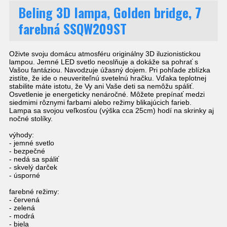
Beling 3D lampa, Golden bridge, 7
farebná SSQW209ST
Oživte svoju domácu atmosféru originálny 3D iluzionistickou
lampou. Jemné LED svetlo neoslňuje a dokáže sa pohrať s
Vašou fantáziou. Navodzuje úžasný dojem. Pri pohľade zblízka
zistíte, že ide o neuveriteľnú svetelnú hračku. Vďaka teplotnej
stabilite máte istotu, že Vy ani Vaše deti sa nemôžu spáliť.
Osvetlenie je energeticky nenáročné. Môžete prepínať medzi
siedmimi rôznymi farbami alebo režimy blikajúcich farieb.
Lampa sa svojou veľkosťou (výška cca 25cm) hodí na skrinky aj
nočné stolíky.
výhody:
- jemné svetlo
- bezpečné
- nedá sa spáliť
- skvelý darček
- úsporné
farebné režimy:
- červená
- zelená
- modrá
- biela